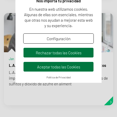
Nos importa tu privacidad
En nuestra web utilizamos cookies.
Algunas de ellas son esenciales, mientras
que otras nos ayudan a mejorar esta web
y su experiencia.
Configuración
Rechazar todas las Cookies
Jan 24, 2023
L.A.B. amplía su alcance ENAC para el análisis de sulfitos
Aceptar todas las Cookies
L.A.B. | Laboratorio Analítico Bioclínico consigue una
importante ampliación de acreditación ENAC en análisis de
Política de Privacidad
sulfitos y dióxido de azufre en aliment