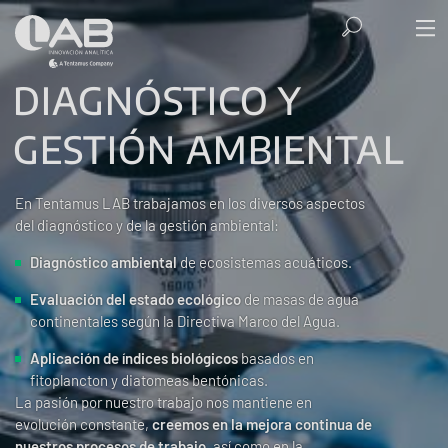
DIAGNÓSTICO Y
GESTIÓN AMBIENTAL
En Tentamus LAB trabajamos en los diversos aspectos
del diagnóstico y de la gestión ambiental:
Diagnóstico ambiental
de ecosistemas acuáticos.
Evaluación del estado ecológico
de masas de agua
continentales según la Directiva Marco del Agua.
Aplicación de índices biológicos
basados en
fitoplancton y diatomeas bentónicas.
La pasión por nuestro trabajo nos mantiene en
evolución constante,
creemos en la mejora continua de
nuestros procesos de trabajo
, así como en la