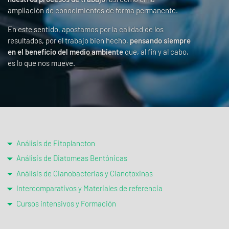
ampliación de conocimientos de forma permanente.
En este sentido, apostamos por la calidad de los
resultados, por el trabajo bien hecho,
pensando siempre
en el beneficio del medio ambiente
que, al fin y al cabo,
es lo que nos mueve.
Análisis de Fitoplancton
Análisis de Diatomeas Bentónicas
Análisis de Cianobacterias y Cianotoxinas
Intercomparativos y Materiales de referencia
Cursos intensivos y Formación