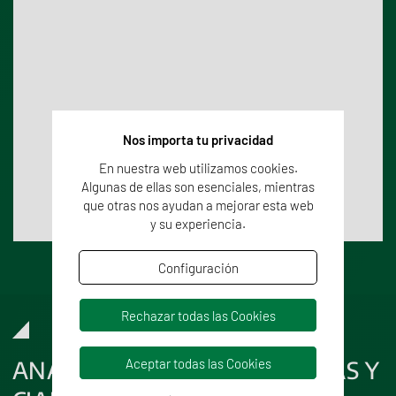
Nos importa tu privacidad
En nuestra web utilizamos cookies.
Algunas de ellas son esenciales, mientras
que otras nos ayudan a mejorar esta web
y su experiencia.
Configuración
Rechazar todas las Cookies
Aceptar todas las Cookies
ANÁLISIS DE CIANOBACTERIAS Y