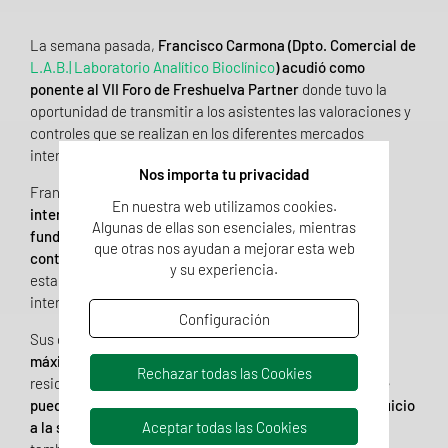
La semana pasada,
Francisco Carmona (Dpto. Comercial de
L.A.B.| Laboratorio Analítico Bioclínico
) acudió como
ponente al VII Foro de Freshuelva Partner
donde tuvo la
oportunidad de transmitir a los asistentes
las valoraciones y
controles que se realizan en los diferentes mercados
internacionales, en materia de seguridad alimentaria.
Nos importa tu privacidad
Francisco Carmona reafirmó que
una correcta
En nuestra web utilizamos cookies.
interpretación de los resultados analíticos son la base
Algunas de ellas son esenciales, mientras
fundamental para verificar que las frutas y hortalizas
que otras nos ayudan a mejorar esta web
controladas cumplen con los estrictos requisitos
que
y su experiencia.
establecen los diferentes mercados (nacionales e
internacionales).
Configuración
Sus complejas especificaciones en cuanto a
número
máximo de materias activas, LMR
(límite máximo de
Rechazar todas las Cookies
residuos) y
ARfD
(cantidad máxima de un plaguicida que
puede ser ingerido en menos de 24h sin que cause perjuicio
a la salud)
, así como el hecho de que los ARfDs estén
Aceptar todas las Cookies