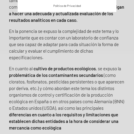
también en continuo estudio, revisión y cambio, no sólo
Política de Privacidad
complican la planificación de tratamientos, sino que
obligan
a hacer una adecuada y actualizada evaluación de los
resultados analíticos en cada caso.
En la ponencia se expuso la complejidad de este tema y lo
importante que es contar con un laboratorio de confianza
que sea capaz de adaptar para cada situación la forma de
calcular y evaluar el cumplimiento de dichas
especificaciones.
En cuanto al
cultivo de productos ecológicos
, se expuso la
problemática de los contaminantes secundarios
(como
cloratos, fosfonatos, pesticidas persistentes o que aparecen
por deriva, etc.) y cómo abordan este tema los distintos
organismos de control y certificación de la producción
ecológica en España o en otros países como Alemania (BNN)
o Estados unidos (USDA), así como las principales
diferencias en cuanto a los requisitos y limitaciones que
establecen dichas entidades a la hora de considerar una
mercancía como ecológica