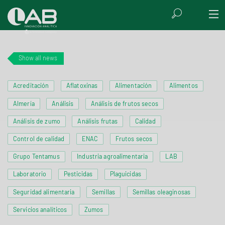
Show all news
Acreditación
Aflatoxinas
Alimentación
Alimentos
Almería
Análisis
Análisis de frutos secos
Análisis de zumo
Análisis frutas
Calidad
Control de calidad
ENAC
Frutos secos
Grupo Tentamus
Industria agroalimentaria
LAB
Laboratorio
Pesticidas
Plaguicidas
Seguridad alimentaria
Semillas
Semillas oleaginosas
Servicios analíticos
Zumos