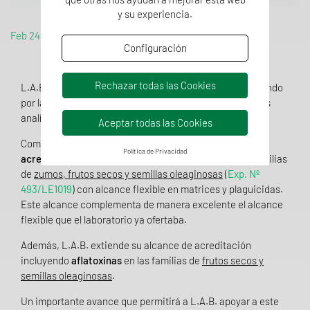
y su experiencia.
Feb 24, 2021
Configuración
Rechazar todas las Cookies
L.A.B. | Laboratorio Analítico Bioclínico continúa apostando
por la calidad y la mejora continua de todos sus servicios
analíticos.
Aceptar todas las Cookies
Como consecuencia de ello,
L.A.B. ha ampliado la
Política de Privacidad
acreditación para los métodos multi-residuo
en las familias
de
zumos, frutos secos y semillas oleaginosas
(
Exp. Nº
493/LE1019
) con alcance flexible en matrices y plaguicidas.
Este alcance complementa de manera excelente el alcance
flexible que el laboratorio ya ofertaba.
Además, L.A.B. extiende su alcance de acreditación
incluyendo
aflatoxinas
en las familias de
frutos secos y
semillas oleaginosas
.
Un importante avance que permitirá a L.A.B. apoyar a este