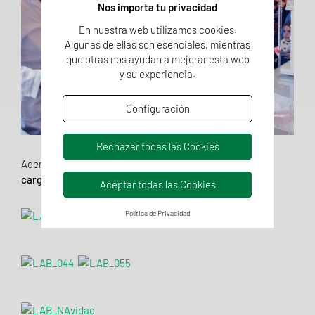
Nos importa tu privacidad
En nuestra web utilizamos cookies.
Algunas de ellas son esenciales, mientras
que otras nos ayudan a mejorar esta web
y su experiencia.
Configuración
Rechazar todas las Cookies
Además, tuvimos una visita sorpresa,
¡Papá Noel vino
cargado de regalos para los niños/as de LAB!
Aceptar todas las Cookies
Política de Privacidad